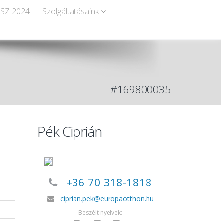
SZ 2024
Szolgáltatásaink
#169800035
Pék Ciprián
+36 70 318-1818
ciprian.pek@europaotthon.hu
a
Beszélt nyelvek: