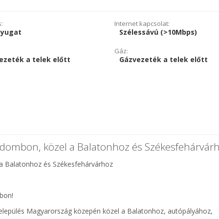
s:
Internet kapcsolat:
nyugat
Szélessávú (>10Mbps)
Gáz:
ezeték a telek előtt
Gázvezeték a telek előtt
ásdombon, közel a Balatonhoz és Székesfehárvár
 a Balatonhoz és Székesfehárvárhoz
bon!
elepülés Magyarország közepén közel a Balatonhoz, autópályához,