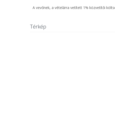
A vevőnek, a vételárra vetített 1% közvetítői költs
Térkép