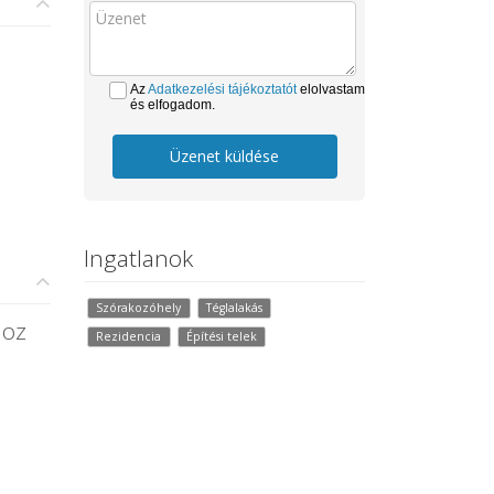
Az
Adatkezelési tájékoztatót
elolvastam
és elfogadom.
Üzenet küldése
Ingatlanok
Szórakozóhely
Téglalakás
hoz
Rezidencia
Építési telek