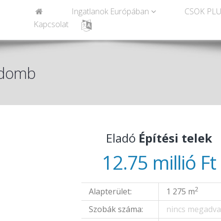
Ingatlanok Európában
CSOK PLU
Kapcsolat
ásdomb
Eladó
Építési telek
12.75 millió Ft
2
Alapterület:
1 275 m
Szobák száma:
nincs megadv