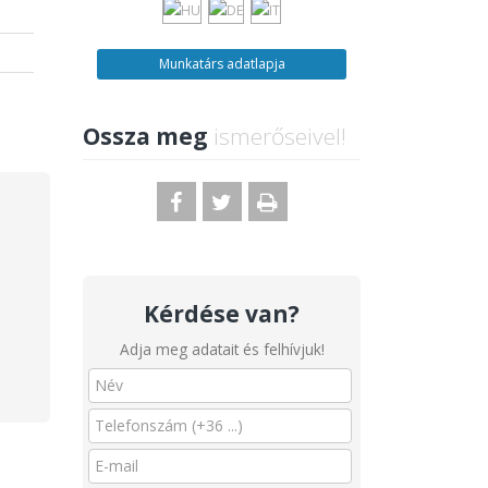
a
a
Munkatárs adatlapja
Ossza meg
ismerőseivel!
Kérdése van?
Adja meg adatait és felhívjuk!