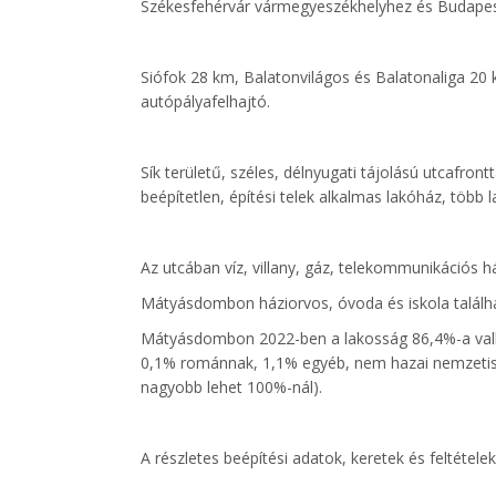
Székesfehérvár vármegyeszékhelyhez és Budapest
Siófok 28 km, Balatonvilágos és Balatonaliga 2
autópályafelhajtó.
Sík területű, széles, délnyugati tájolású utcafro
beépítetlen, építési telek alkalmas lakóház, több
Az utcában víz, villany, gáz, telekommunikációs há
Mátyásdombon háziorvos, óvoda és iskola találha
Mátyásdombon 2022-ben a lakosság 86,4%-a vall
0,1% románnak, 1,1% egyéb, nem hazai nemzetisé
nagyobb lehet 100%-nál).
A részletes beépítési adatok, keretek és feltétel