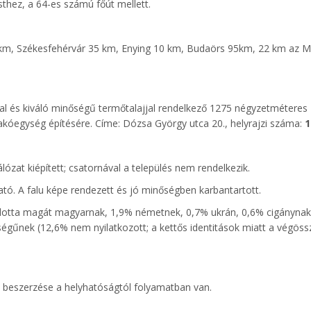
hez, a 64-es számú főút mellett.
0 km, Székesfehérvár 35 km, Enying 10 km, Budaörs 95km, 22 km az 
nttal és kiváló minőségű termőtalajjal rendelkező 1275 négyzetméteres
 lakóegység építésére. Címe: Dózsa György utca 20., helyrajzi száma:
1
lózat kiépített; csatornával a település nem rendelkezik.
tó. A falu képe rendezett és jó minőségben karbantartott.
otta magát magyarnak, 1,9% németnek, 0,7% ukrán, 0,6% cigánynak
gűnek (12,6% nem nyilatkozott; a kettős identitások miatt a végöss
ek beszerzése a helyhatóságtól folyamatban van.