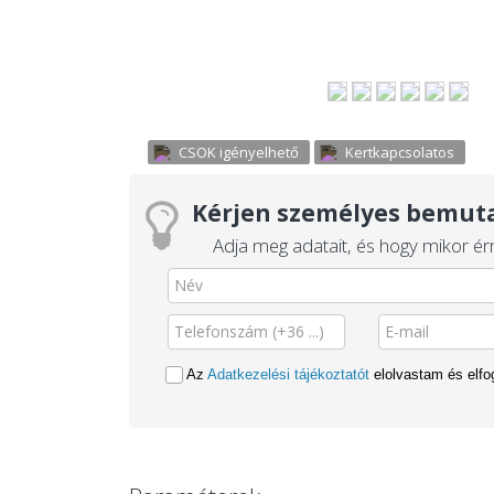
CSOK igényelhető
Kertkapcsolatos
Kérjen személyes bemuta
Adja meg adatait, és hogy mikor érn
Az
Adatkezelési tájékoztatót
elolvastam és elf