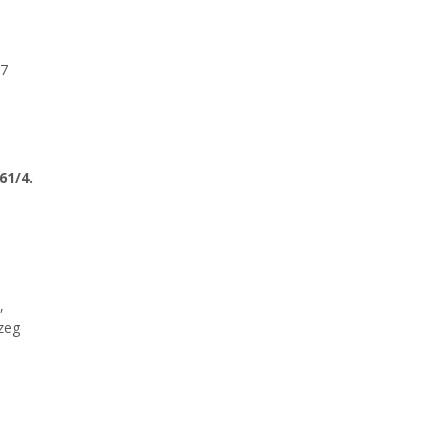
M7
61/4.
,
zeg