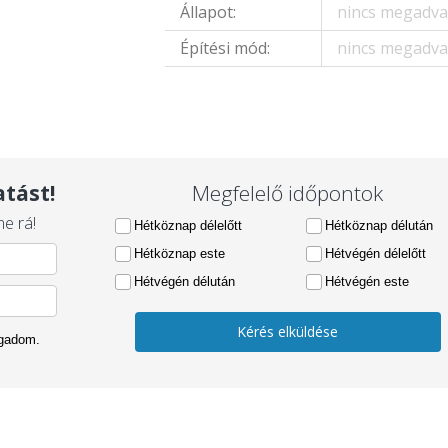
Állapot:
nincs megadv
Építési mód:
nincs megadv
tást!
Megfelelő időpontok
e rá!
Hétköznap délelőtt
Hétköznap délután
Hétköznap este
Hétvégén délelőtt
Hétvégén délután
Hétvégén este
Kérés elküldése
ogadom.