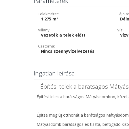
Paraméterek
Telekméret:
Tájolá
2
1 275 m
Dél
Villany:
Víz:
Vezeték a telek előtt
Vízv
Csatorna:
Nincs szennyvízelvezetés
Ingatlan leírása
Építési telek a barátságos Máty
Építési telek a barátságos Mátyásdombon, közel
Építse meg új otthonát a barátságos Mátyásdom
Mátyásdomb barátságos és tiszta, befogadó kist