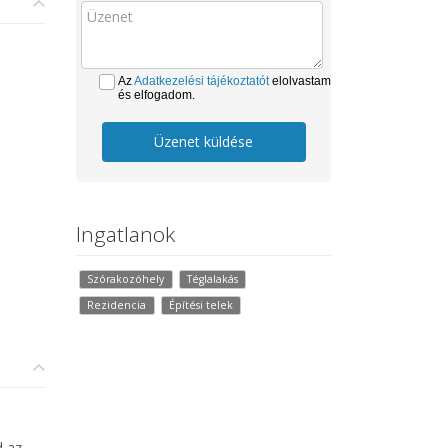
Az
Adatkezelési tájékoztatót
elolvastam
és elfogadom.
Üzenet küldése
Ingatlanok
Szórakozóhely
Téglalakás
Rezidencia
Építési telek
d az