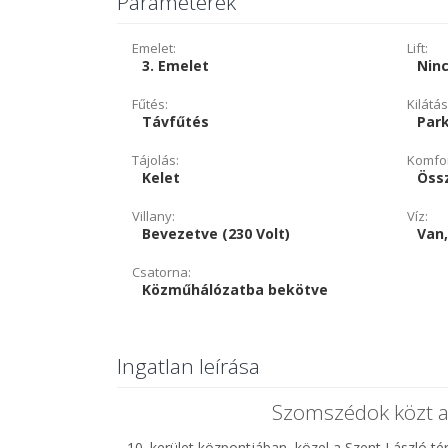
Paraméterek
Emelet:
Lift:
3. Emelet
Nin
Fűtés:
Kilátás
Távfűtés
Par
Tájolás:
Komfor
Kelet
Öss
Villany:
Víz:
Bevezetve (230 Volt)
Van,
Csatorna:
Közműhálózatba bekötve
Ingatlan leírása
Szomszédok közt a 
10. kerület központjában, közel a Szent László 