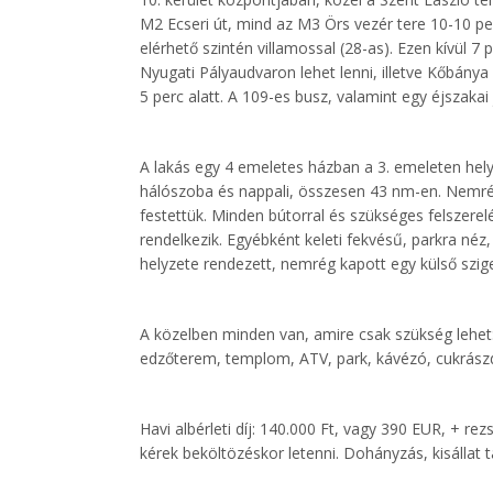
M2 Ecseri út, mind az M3 Örs vezér tere 10-10 per
elérhető szintén villamossal (28-as). Ezen kívül 7
Nyugati Pályaudvaron lehet lenni, illetve Kőbánya
5 perc alatt. A 109-es busz, valamint egy éjszakai
A lakás egy 4 emeletes házban a 3. emeleten helyez
hálószoba és nappali, összesen 43 nm-en. Nemrég
festettük. Minden bútorral és szükséges felszerel
rendelkezik. Egyébként keleti fekvésű, parkra néz
helyzete rendezett, nemrég kapott egy külső szige
A közelben minden van, amire csak szükség lehet: 
edzőterem, templom, ATV, park, kávézó, cukrászd
Havi albérleti díj: 140.000 Ft, vagy 390 EUR, + re
kérek beköltözéskor letenni. Dohányzás, kisállat t