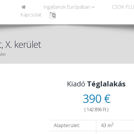
Ingatlanok Európában
CSOK PLU
Kapcsolat
 X. kerület
ület
Kiadó
Téglalakás
390 €
( 142 896 Ft )
2
Alapterület:
43 m