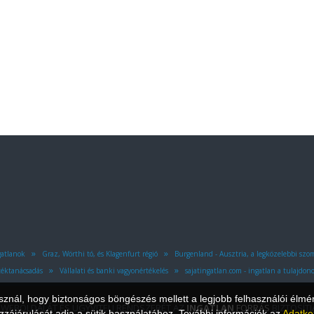
»
»
gatlanok
Graz, Wörthi tó, és Klagenfurt régió
Burgenland - Ausztria, a legközelebbi sz
»
»
éktanácsadás
Vállalati és banki vagyonértékelés
sajatingatlan.com - ingatlan a tulajdono
asznál, hogy biztonságos böngészés mellett a legjobb felhasználói élmé
 WEBOLDALÁT ÉS ÜGYVITELI RENDSZERÉT AZ
INGATLAN
FORRÁS
BIZTOSÍTJ
zájárulását adja a sütik használatához. További információk az
Adatke