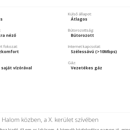
Külső állapot:
cs
Átlagos
:
Bútorozottság:
kra néző
Bútorozott
t fokozat:
Internet kapcsolat:
zkomfort
Szélessávú (>10Mbps)
Gáz:
 saját vízórával
Vezetékes gáz
Halom közben, a X. kerület szívében
térhez kiadó 43 nm-es lakásom. A környék közlekedése nagyon jó, min