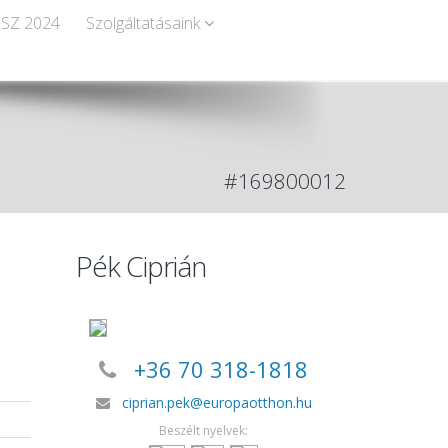
SZ 2024
Szolgáltatásaink
#169800012
Pék Ciprián
+36 70 318-1818
ciprian.pek@europaotthon.hu
Beszélt nyelvek: