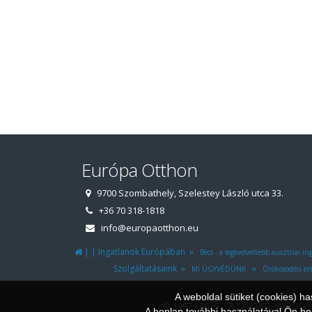
Európa Otthon
9700 Szombathely, Szelestey László utca 33.
+36 70 318-1818
info@europaotthon.eu
|
|
»
Ingatlanok Európában
Bécs - a legkedveltebb ausztriai in
»
»
Szolgáltatásaink
MI ÜGYVÉDÜNK
Örökösödési ért
A weboldal sütiket (cookies) h
© 1997 - 2026 AZ INGATLANIRODA
A honlap további használatával Ön hoz