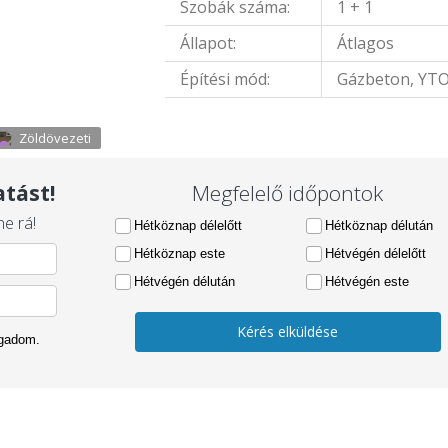
Szobák száma:
1 + 1
Állapot:
Átlagos
Építési mód:
Gázbeton, YT
Zöldövezeti
tást!
Megfelelő időpontok
e rá!
Hétköznap délelőtt
Hétköznap délután
Hétköznap este
Hétvégén délelőtt
Hétvégén délután
Hétvégén este
Kérés elküldése
ogadom.