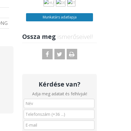
Munkatárs adatlapja
ONG
Ossza meg
ismerőseivel!
Kérdése van?
Adja meg adatait és felhívjuk!