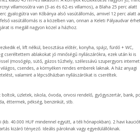
cnyi villamosútra van (3-as és 62-es villamos), a Blaha 25 perc alatt
 perc gyalogútra van Kőbánya alsó vasútállomás, amivel 12 perc alatt a
 felső vasútállomás is a közelben van, onnan a Keleti Pályaudvar érhet
 járat is megáll nagyon közel a házhoz.
kedik el, lift nélkül, beosztása előtér, konyha, spájz, fürdő + WC,
 cseréltettem ablakokat jó minőségű nyílászárókra, ezek után ki is
éssel (mosógép, sütő, gázos tűzhely, szélessávú szupergyors internet
, világos, csendes, a környéken rendes emberek laknak. A ház anyagi
telést, valamint a lépcsőházban nyílászárókat is cseréltek.
boltok, üzletek, iskola, óvoda, orvosi rendelő, gyógyszertár, bank, p
a, éttermek, pékség, benzinkút, stb.
zsi (kb. 40.000 HUF mindennel együtt, a téli hónapokban). 2 havi kaució
artás kizáró tényező. Ideális pároknak vagy egyedülállóknak.