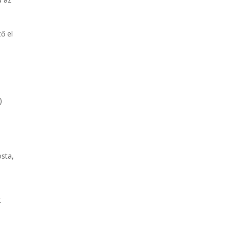
ő el
)
osta,
t