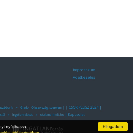
Impresszum
Adatkezelés
»
|
|
|
CSOK PLUSZ 2024
omszédunk
Grado - Olaszország, szerelem
»
»
|
Kapcsolat
stól
Ingatlan eladás
utalomahitelt.hu
nyt nyújthassa.
Elfogadom
A.
zelési tájékoztatóban
.