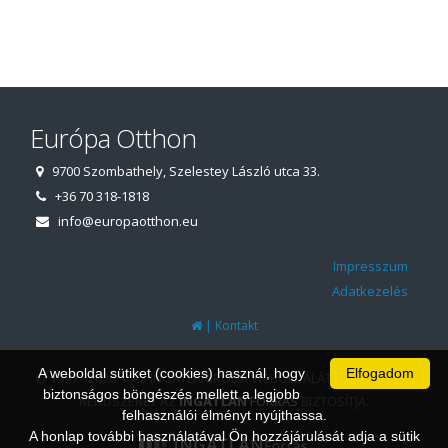
Európa Otthon
9700 Szombathely, Szelestey László utca 33.
+36 70 318-1818
info@europaotthon.eu
Impresszum
Adatkezelés
|
Kontakt
A weboldal sütiket (cookies) használ, hogy
Elfogadom
© 1997 - 2026 AZ INGATLANIRODA WEBOLDALÁT ÉS ÜGYVITELI
biztonságos böngészés mellett a legjobb
RENDSZERÉT AZ
INGATLAN
FORRÁS
BIZTOSÍTJA.
felhasználói élményt nyújthassa.
A honlap további használatával Ön hozzájárulását adja a sütik