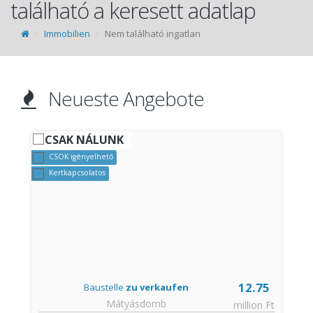
található a keresett adatlap
Immobilien
Nem található ingatlan
Neueste Angebote
CSAK NÁLUNK
CSOK igényelhető
Kertkapcsolatos
12.75
Baustelle
zu verkaufen
Mátyásdomb
€
million Ft