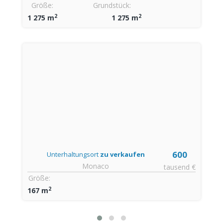
Größe:
Grundstück:
2
2
1 275 m
1 275 m
600
Unterhaltungsort
zu verkaufen
Monaco
tausend €
Größe:
2
167 m