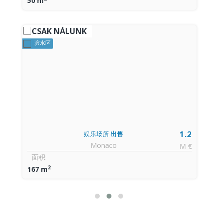
50 m
CSAK NÁLUNK
滨水区
0
1.2
娱乐场所
出售
Monaco
€
M €
面积:
2
167 m