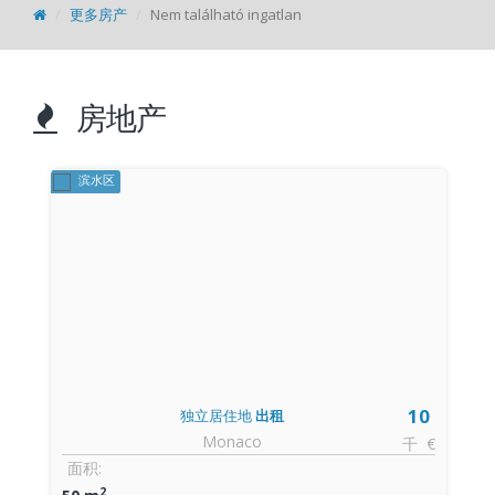
更多房产
Nem található ingatlan
房地产
滨水区
5
10
独立居住地
出租
Monaco
千 €
面积:
2