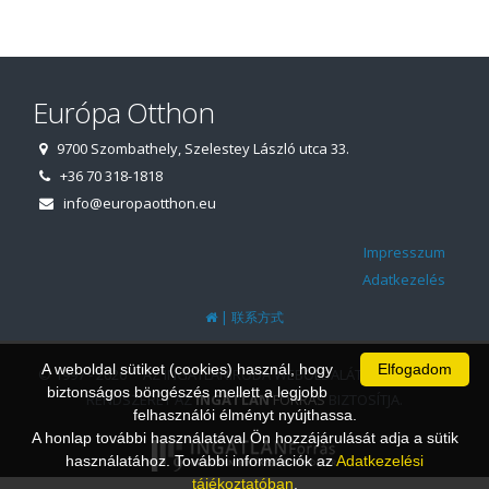
Európa Otthon
9700 Szombathely, Szelestey László utca 33.
+36 70 318-1818
info@europaotthon.eu
Impresszum
Adatkezelés
|
联系方式
A weboldal sütiket (cookies) használ, hogy
Elfogadom
© 1997 - 2026 AZ INGATLANIRODA WEBOLDALÁT ÉS ÜGYVITELI
biztonságos böngészés mellett a legjobb
RENDSZERÉT AZ
INGATLAN
FORRÁS
BIZTOSÍTJA.
felhasználói élményt nyújthassa.
A honlap további használatával Ön hozzájárulását adja a sütik
használatához. További információk az
Adatkezelési
tájékoztatóban
.