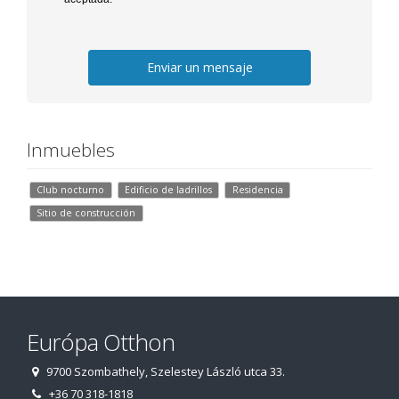
Enviar un mensaje
Inmuebles
Club nocturno
Edificio de ladrillos
Residencia
Sitio de construcción
Európa Otthon
9700 Szombathely, Szelestey László utca 33.
+36 70 318-1818