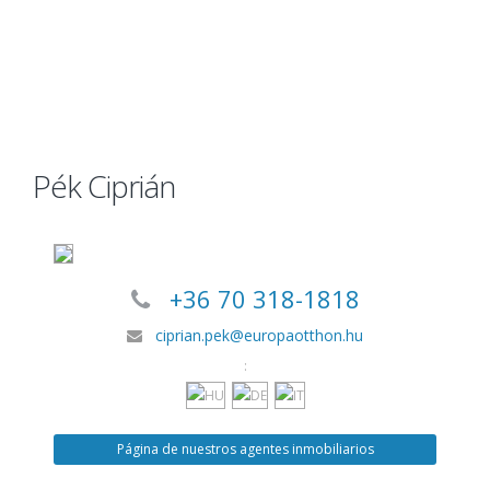
Pék Ciprián
+36 70 318-1818
ciprian.pek@europaotthon.hu
:
Página de nuestros agentes inmobiliarios