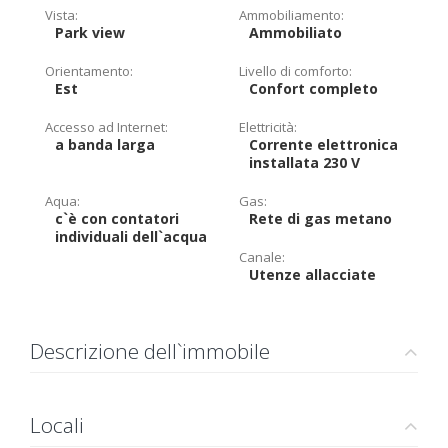
Vista:
Ammobiliamento:
Park view
Ammobiliato
Orientamento:
Livello di comforto:
Est
Confort completo
Accesso ad Internet:
Elettricità:
a banda larga
Corrente elettronica
installata 230 V
Aqua:
Gas:
c`è con contatori
Rete di gas metano
individuali dell`acqua
Canale:
Utenze allacciate
Descrizione dell`immobile
Locali