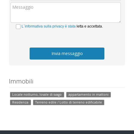
L`informativa sulla privacy è stata
letta e accettata.
Invia messaggio
Immobili
Locale notturno, lovale di svago
appartamento in mattoni
Residenza
Terreno edile / Lotto di terreno edificabile