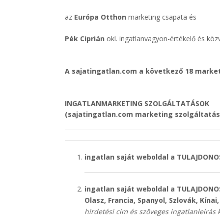
az
Európa Otthon
marketing csapata és
Pék Ciprián
okl. ingatlanvagyon-értékelő és kö
A sajatingatlan.com a következő 18 market
INGATLANMARKETING SZOLGÁLTATÁSOK
(sajatingatlan.com marketing szolgáltatás
ingatlan saját weboldal a TULAJDON
i
ngatlan saját weboldal a TULAJDON
Olasz, Francia, Spanyol, Szlovák, Kína
hirdetési cím és szöveges ingatlanleírás 