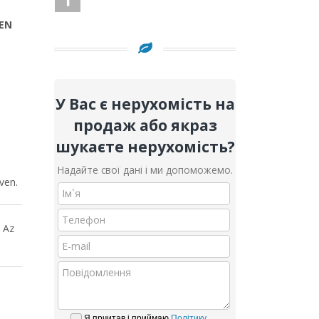
EN
У Вас є нерухомість на
продаж або якраз
шукаєте нерухомість?
Надайте свої дані і ми допоможемо.
ven.
. Az
Я прчитав і приймаю
Політику