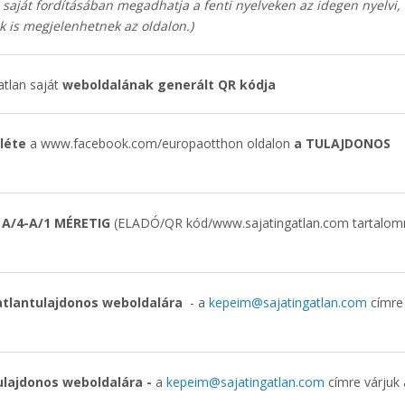
saját fordításában megadhatja a fenti nyelveken az idegen nyelvi,
k is megjelenhetnek az oldalon.)
tlan saját
weboldalának generált QR kódja
nléte
a www.facebook.com/europaotthon oldalon
a TULAJDONOS
 A/4-A/1 MÉRETIG
(ELADÓ/QR kód/www.sajatingatlan.com tartalom
e
atlantulajdonos weboldalára
- a
kepeim@sajatingatlan.com
címre
tulajdonos weboldalára -
a
kepeim@sajatingatlan.com
címre várjuk 