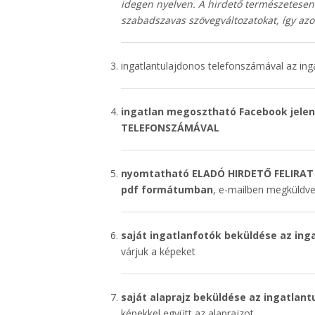
idegen nyelven. A hirdető természetesen 
szabadszavas szövegváltozatokat, így azo
ingatlantulajdonos telefonszámával az inga
ingatlan megosztható Facebook jele
TELEFONSZÁMÁVAL
nyomtatható ELADÓ HIRDETŐ FELIRAT
pdf formátumban
, e-mailben megküldv
saját ingatlanfotók beküldése az ing
várjuk a képeket
saját alaprajz beküldése az ingatlan
képekkel együtt az alaprajzot