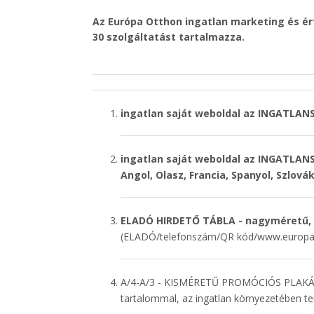
Az Európa Otthon ingatlan marketing és ér
30 szolgáltatást tartalmazza.
ingatlan saját weboldal az INGATL
ingatlan saját weboldal az INGATLAN
Angol, Olasz, Francia, Spanyol, Szlová
ELADÓ HIRDETŐ TÁBLA -
nagyméretű, m
(ELADÓ/telefonszám/QR kód/www.europao
A/4-A/3 - KISMÉRETŰ PROMÓCIÓS PLAKÁT 
tartalommal, az ingatlan környezetében te