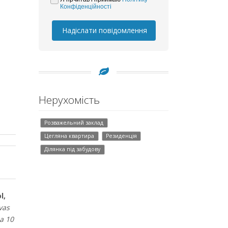
Конфіденційності
Надіслати повідомлення
Нерухомість
Розважельний заклад
Цегляна квартира
Резиденція
Ділянка під забудову
l,
vas
a 10