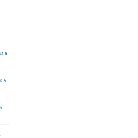
os a
s a
a
L