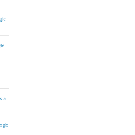
gle
gle
e
s a
ogle