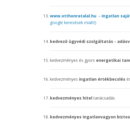
www.otthonratalal.hu - ingatlan saj
google keresések miatt!)
kedvező ügyvédi szolgáltatás - adásv
kedvezményes és gyors
energetikai tan
kedvezményes
ingatlan értékbecslés
és
kedvezményes hitel
tanácsadás
kedvezményes ingatlanvagyon biztos