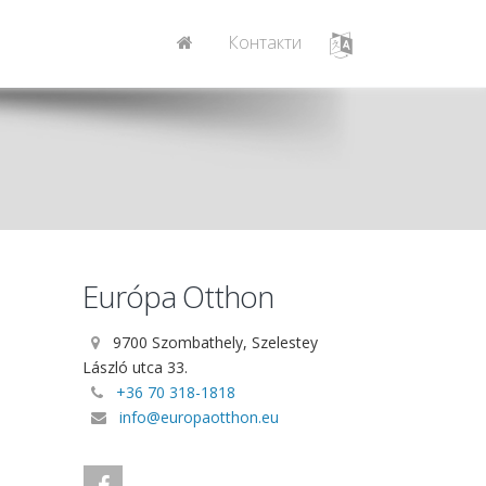
Контакти
Európa Otthon
9700 Szombathely, Szelestey
László utca 33.
+36 70 318-1818
info@europaotthon.eu