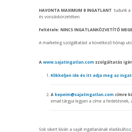
HAVONTA MAXIMUM 8 INGATLANT
tudunk a
és vonzáskörzetében.
Feltétele: NINCS INGATLANKÖZVETÍTŐ MEGB
A marketing szolgáltatást a következő hónap utol
A
www.sajatingatlan.com
szolgáltatás igé
Klikkeljen ide és itt adja meg az inga
A
kepeim@sajatingatlan.com
címre kü
email tárgya legyen a címe a hirdetésnek,
Sok sikert kíván a saját ingatlanának eladásához,