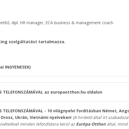
zvetítő, dipl. HR manager, ECA business & management coach
ing szolgáltatást tartalmazza.
ai INGYENESEK)
OS TELEFONSZÁMÁVAL az europaotthon.hu oldalon
OS TELEFONSZÁMÁVAL -
10 világnyelvi fordításban Német, Ango
i, Orosz, Ukrán, Vietnámi nyelveken
!
(A hirdető által írt szabadsza
kivételével minden lefordításra kerül az
Európa Otthon
által, mind 