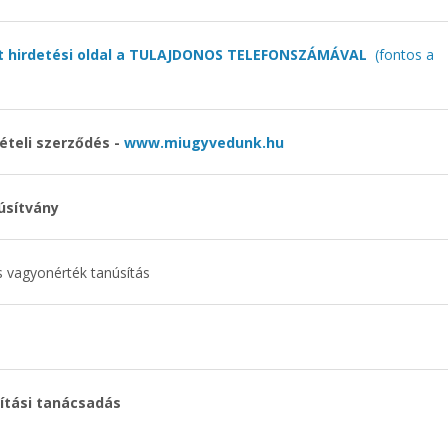
át hirdetési oldal a TULAJDONOS TELEFONSZÁMÁVAL
(fontos a
ételi szerződés -
www.miugyvedunk.hu
úsítvány
 vagyonérték tanúsítás
ítási tanácsadás