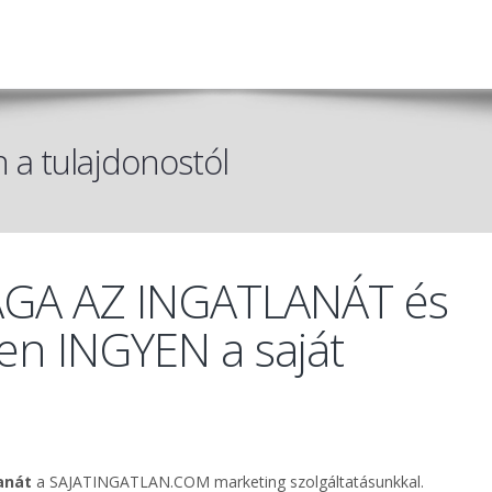
n a tulajdonostól
AGA AZ INGATLANÁT és
en INGYEN a saját
anát
a SAJATINGATLAN.COM marketing szolgáltatásunkkal.