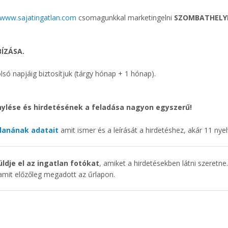
www.sajatingatlan.com
csomagunkkal marketingelni
SZOMBATHELY
ÍZÁSA.
só napjáig biztosítjuk (tárgy hónap + 1 hónap).
nylése és hirdetésének a feladása nagyon egyszerű!
tlanának adatait
amit ismer és a leírását a hirdetéshez, akár 11 nyel
ldje el az ingatlan fotókat
, amiket a hirdetésekben látni szeretne
 amit előzőleg megadott az űrlapon.