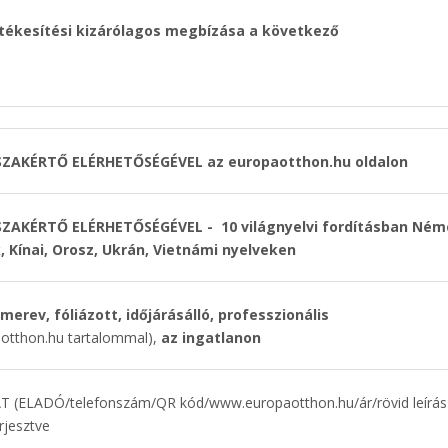
tékesítési kizárólagos megbízása a következő
ANSZAKÉRTŐ ELÉRHETŐSÉGÉVEL
az europaotthon.hu oldalon
SZAKÉRTŐ ELÉRHETŐSÉGÉVEL - 10 világnyelvi fordításban Ném
k, Kínai, Orosz, Ukrán, Vietnámi nyelveken
erev, fóliázott, időjárásálló, professzionális
tthon.hu tartalommal),
az ingatlanon
(ELADÓ/telefonszám/QR kód/www.europaotthon.hu/ár/rövid leírás
rjesztve