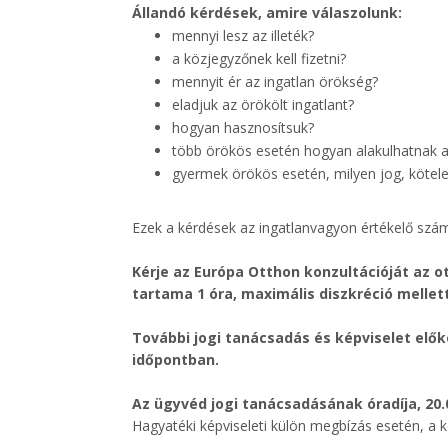
Állandó kérdések, amire válaszolunk:
mennyi lesz az illeték?
a közjegyzőnek kell fizetni?
mennyit ér az ingatlan örökség?
eladjuk az örökölt ingatlant?
hogyan hasznosítsuk?
több örökös esetén hogyan alakulhatnak a
gyermek örökös esetén, milyen jog, kötele
Ezek a kérdések az ingatlanvagyon értékelő szá
Kérje az Európa Otthon konzultációját az 
tartama 1 óra, maximális diszkréció mellet
További jogi tanácsadás és képviselet elő
időpontban.
Az ügyvéd jogi tanácsadásának óradíja, 20.0
Hagyatéki képviseleti külön megbízás esetén, a kép