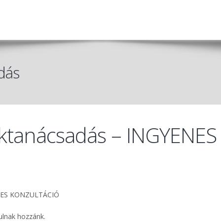
dás
éktanácsadás – INGYENES
YENES KONZULTÁCIÓ
ulnak hozzánk.