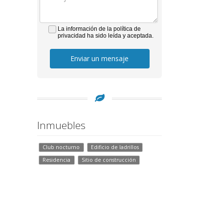
La información de la política de
privacidad ha sido leída y aceptada.
Enviar un mensaje
Inmuebles
Club nocturno
Edificio de ladrillos
Residencia
Sitio de construcción