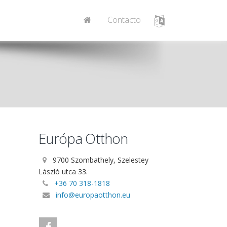
Contacto
Európa Otthon
9700 Szombathely, Szelestey
László utca 33.
+36 70 318-1818
info@europaotthon.eu