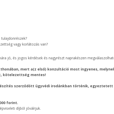
 tulajdonrészek?
zettség vagy korlátozás van?
mára jó, és jogos kérdések és nagyrészt naprakészen megválaszolhat
otthonában, mert a(z első) konzultáció most ingyenes, melyne
t, kötelezettség mentes!
készítés szerződött ügyvédi irodánkban történik, egyeztetett
00 forint.
viseleti díjból jóváírjuk.