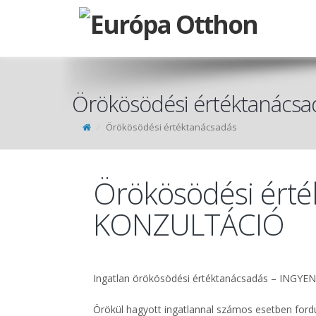
Örökösödési értéktanácsa
Örökösödési értéktanácsadás
Örökösödési ért
KONZULTÁCIÓ
Ingatlan örökösödési értéktanácsadás – ING
Örökül hagyott ingatlannal számos esetben ford