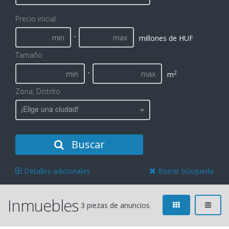
Precio inicial
-
millones de HUF
Tamaño
-
2
m
Zona, Distrito
¡Elige una ciudad!
Buscar
Detalles adicionales
Borrar búsqueda
Inmuebles
3 piezas de anuncios