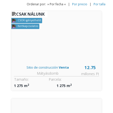
Ordenar por: » Por fecha « |
Por precio
|
Por talla
CSAK NÁLUNK
CSOK igényelhető
Kertkapcsolatos
12.75
Sitio de construcción
Venta
Mátyásdomb
millones Ft
Tamaño:
Parcela:
2
2
1 275 m
1 275 m