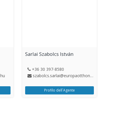
Sarlai Szabolcs István
+36 30 397-8580
.hu
szabolcs.sarlai@europaotthon.hu
Profilo dell`Agente