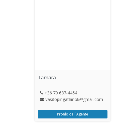
Tamara
+36 70 637-4454
vasitopingatlanok@gmail.com
Profilo dell`Agente