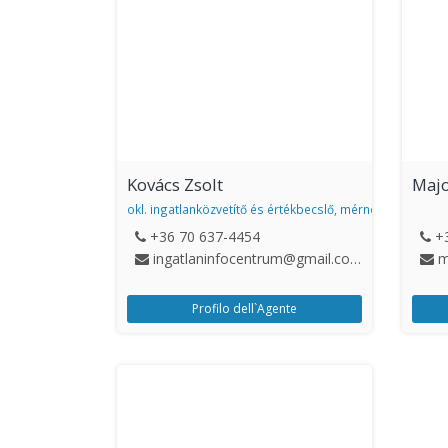
Kovács Zsolt
Majo
okl. ingatlanközvetítő és értékbecslő, mérnöktanár
+36 70 637-4454
+
ingatlaninfocentrum@gmail.com
m
Profilo dell`Agente