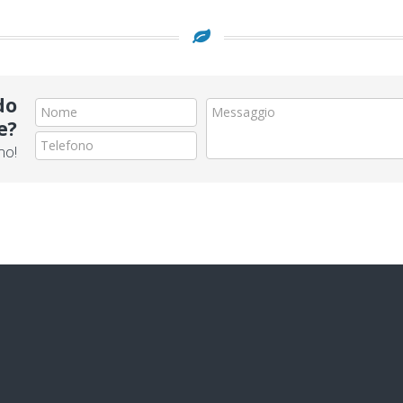
do
e?
mo!