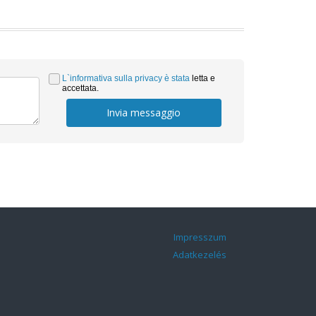
L`informativa sulla privacy è stata
letta e
accettata.
Invia messaggio
Impresszum
Adatkezelés