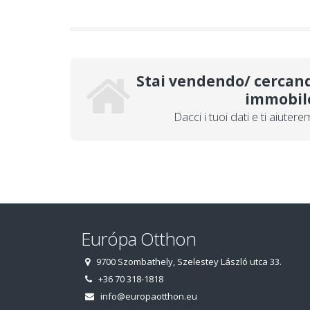
Stai vendendo/ cercan
immobil
Dacci i tuoi dati e ti aiutere
Európa Otthon
9700 Szombathely, Szelestey László utca 33.
+36 70 318-1818
info@europaotthon.eu