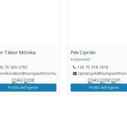
r-Tábor Mónika
Pék Ciprián
Irodavezető
36 70 360-2782
+36 70 318-1818
onika.tabor@europaotthon.hu
ciprian.pek@europaotthon
Profilo dell`Agente
Profilo dell`Agente