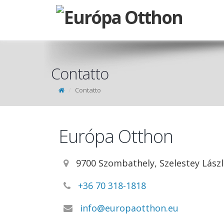
Contatto
Contatto
Európa Otthon
9700 Szombathely, Szelestey László
+36 70 318-1818
info@europaotthon.eu