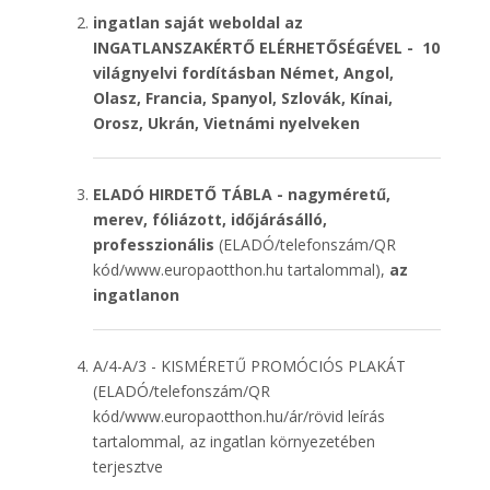
ingatlan saját weboldal az
INGATLANSZAKÉRTŐ ELÉRHETŐSÉGÉVEL - 10
világnyelvi fordításban Német, Angol,
Olasz, Francia, Spanyol, Szlovák, Kínai,
Orosz, Ukrán, Vietnámi nyelveken
ELADÓ HIRDETŐ TÁBLA -
nagyméretű,
merev, fóliázott, időjárásálló,
professzionális
(ELADÓ/telefonszám/QR
kód/www.europaotthon.hu tartalommal),
az
ingatlanon
A/4-A/3 - KISMÉRETŰ PROMÓCIÓS PLAKÁT
(ELADÓ/telefonszám/QR
kód/www.europaotthon.hu/ár/rövid leírás
tartalommal, az ingatlan környezetében
terjesztve