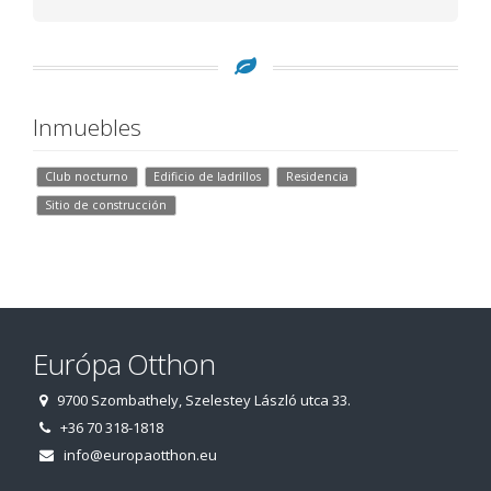
Inmuebles
Club nocturno
Edificio de ladrillos
Residencia
Sitio de construcción
Európa Otthon
9700 Szombathely, Szelestey László utca 33.
+36 70 318-1818
info@europaotthon.eu