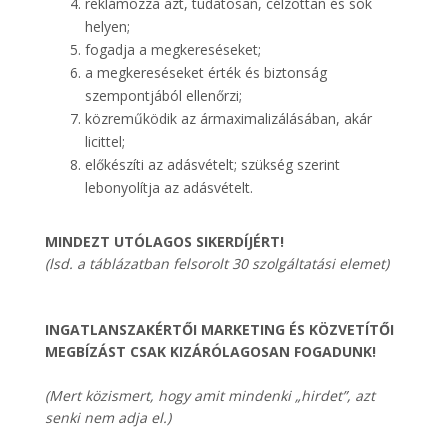
reklámozza azt, tudatosan, célzottan és sok
helyen;
fogadja a megkereséseket;
a megkereséseket érték és biztonság
szempontjából ellenőrzi;
közreműködik az ármaximalizálásában, akár
licittel;
előkészíti az adásvételt; szükség szerint
lebonyolítja az adásvételt.
MINDEZT UTÓLAGOS SIKERDÍJÉRT!
(lsd. a táblázatban felsorolt 30 szolgáltatási elemet)
INGATLANSZAKÉRTŐI MARKETING ÉS KÖZVETÍTŐI
MEGBÍZÁST CSAK KIZÁRÓLAGOSAN FOGADUNK!
(Mert közismert, hogy amit mindenki „hirdet”, azt
senki nem adja el.)