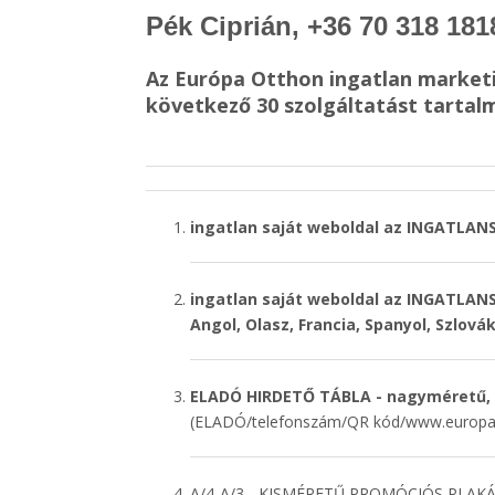
Pék Ciprián, +36 70 318 181
Az Európa Otthon ingatlan marketi
következő 30 szolgáltatást tartal
ingatlan saját weboldal az INGATL
ingatlan saját weboldal az INGATLAN
Angol, Olasz, Francia, Spanyol, Szlová
ELADÓ HIRDETŐ TÁBLA -
nagyméretű, m
(ELADÓ/telefonszám/QR kód/www.europao
A/4-A/3 - KISMÉRETŰ PROMÓCIÓS PLAKÁT 