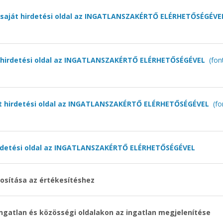
 saját hirdetési oldal az INGATLANSZAKÉRTŐ ELÉRHETŐSÉGÉVE
t hirdetési oldal az INGATLANSZAKÉRTŐ ELÉRHETŐSÉGÉVEL
(fon
ját hirdetési oldal az INGATLANSZAKÉRTŐ ELÉRHETŐSÉGÉVEL
(f
irdetési oldal az INGATLANSZAKÉRTŐ ELÉRHETŐSÉGÉVEL
osítása az értékesítéshez
ingatlan és közösségi oldalakon az ingatlan megjelenítése