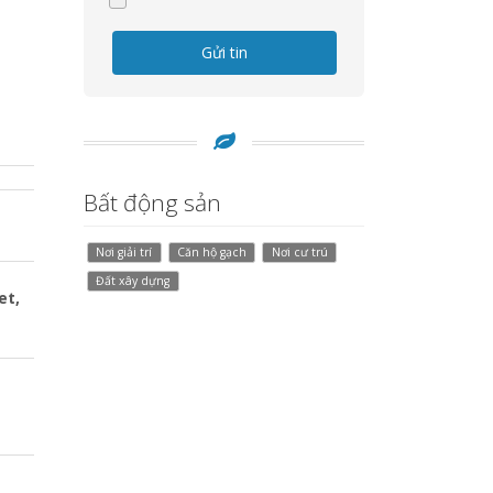
Gửi tin
Bất động sản
Nơi giải trí
Căn hộ gạch
Nơi cư trú
Đất xây dựng
et,