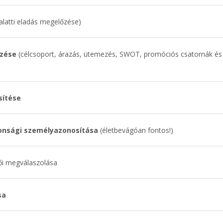
alatti eladás megelőzése)
ezése
(célcsoport, árazás, ütemezés, SWOT, promóciós csatornák és
sítése
onsági személyazonosítása
(életbevágóan fontos!)
tői megválaszolása
sa