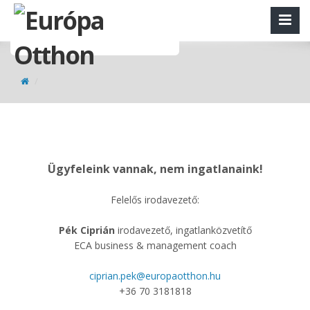
Ügyfeleink vannak, nem ingatlanaink!
Felelős irodavezető:
Pék Ciprián
irodavezető, ingatlanközvetítő
ECA business & management coach
ciprian.pek@europaotthon.hu
+36 70 3181818