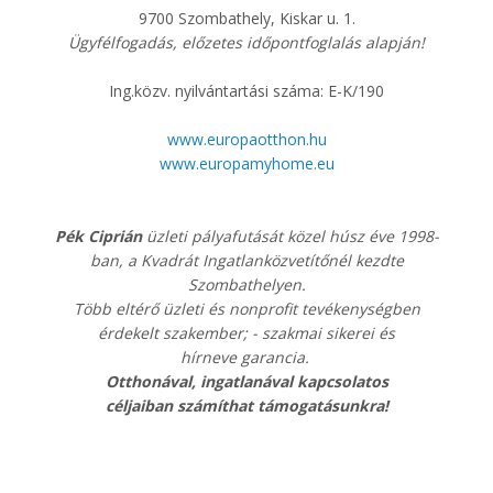
9700 Szombathely, Kiskar u. 1.
Ügyfélfogadás, előzetes időpontfoglalás alapján!
Ing.közv. nyilvántartási száma: E-K/190
www.europaotthon.hu
www.europamyhome.eu
Pék Ciprián
üzleti pályafutását közel húsz éve 1998-
ban, a Kvadrát Ingatlanközvetítőnél kezdte
Szombathelyen.
Több eltérő üzleti és nonprofit tevékenységben
érdekelt szakember; - szakmai sikerei és
hírneve garancia. ​
​Otthonával, ingatlanával kapcsolatos
céljaiban számíthat támogatásunkra!