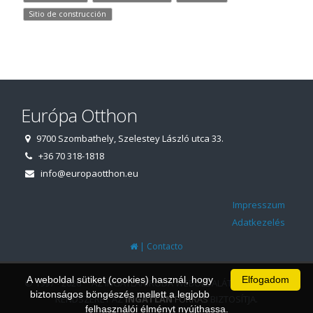
Sitio de construcción
Európa Otthon
9700 Szombathely, Szelestey László utca 33.
+36 70 318-1818
info@europaotthon.eu
Impresszum
Adatkezelés
|
Contacto
A weboldal sütiket (cookies) használ, hogy
Elfogadom
© 1997 - 2026 AZ INGATLANIRODA WEBOLDALÁT ÉS ÜGYVITELI
biztonságos böngészés mellett a legjobb
RENDSZERÉT AZ
INGATLAN
FORRÁS
BIZTOSÍTJA.
felhasználói élményt nyújthassa.