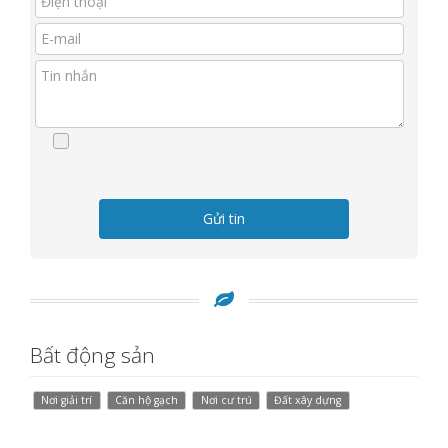
Gửi tin
Bất động sản
Nơi giải trí
Căn hộ gạch
Nơi cư trú
Đất xây dựng