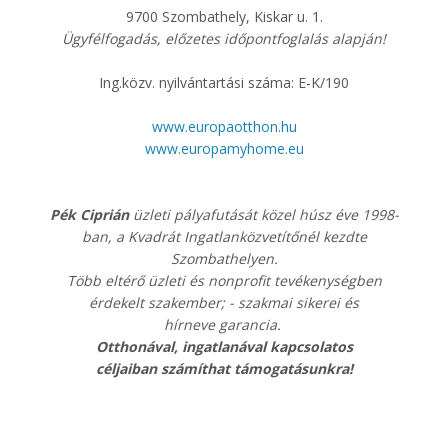
9700 Szombathely, Kiskar u. 1.
Ügyfélfogadás, előzetes időpontfoglalás alapján!
Ing.közv. nyilvántartási száma: E-K/190
www.europaotthon.hu
www.europamyhome.eu
Pék Ciprián
üzleti pályafutását közel húsz éve 1998-
ban, a Kvadrát Ingatlanközvetítőnél kezdte
Szombathelyen.
Több eltérő üzleti és nonprofit tevékenységben
érdekelt szakember; - szakmai sikerei és
hírneve garancia. ​
​Otthonával, ingatlanával kapcsolatos
céljaiban számíthat támogatásunkra!