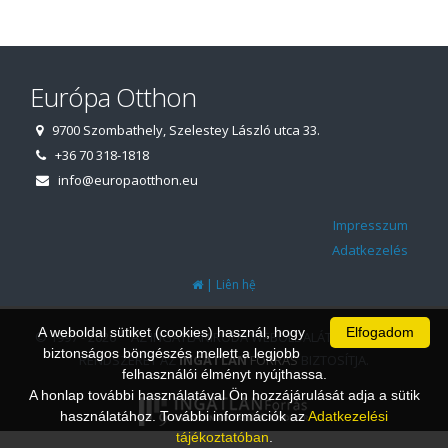
Európa Otthon
9700 Szombathely, Szelestey László utca 33.
+36 70 318-1818
info@europaotthon.eu
Impresszum
Adatkezelés
|
Liên hệ
A weboldal sütiket (cookies) használ, hogy
Elfogadom
© 1997 - 2026 AZ INGATLANIRODA WEBOLDALÁT ÉS ÜGYVITELI
biztonságos böngészés mellett a legjobb
RENDSZERÉT AZ
INGATLAN
FORRÁS
BIZTOSÍTJA.
felhasználói élményt nyújthassa.
A honlap további használatával Ön hozzájárulását adja a sütik
használatához. További információk az
Adatkezelési
tájékoztatóban
.