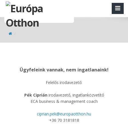
Ügyfeleink vannak, nem ingatlanaink!
Felelős irodavezető:
Pék Ciprián
irodavezető, ingatlanközvetítő
ECA business & management coach
ciprian.pek@europaotthon.hu
+36 70 3181818