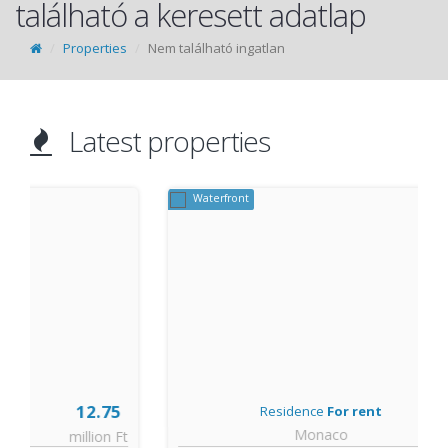
található a keresett adatlap
Properties
Nem található ingatlan
Latest properties
Waterfront
10
Residence
For rent
Monaco
t
thous. €