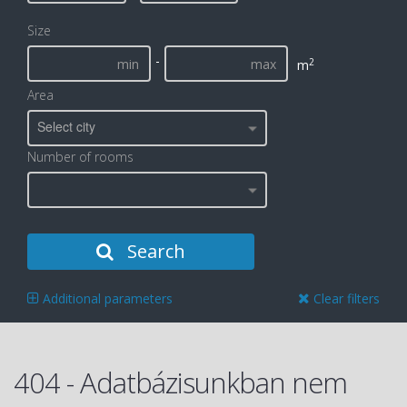
Size
-
2
m
Area
Select city
Number of rooms
Search
Additional parameters
Clear filters
404 - Adatbázisunkban nem