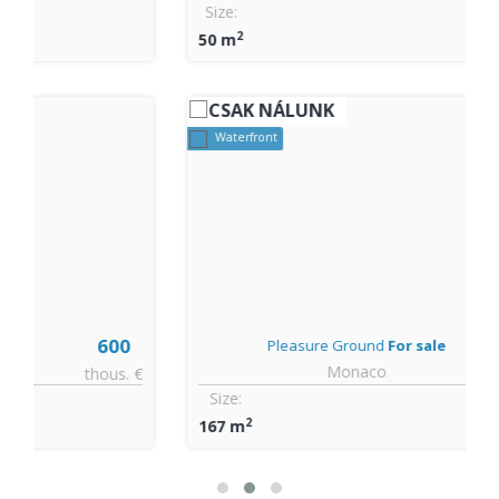
Size:
2
50 m
CSAK NÁLUNK
Waterfront
1.2
Pleasure Ground
For sale
Monaco
€
million €
Size:
2
167 m