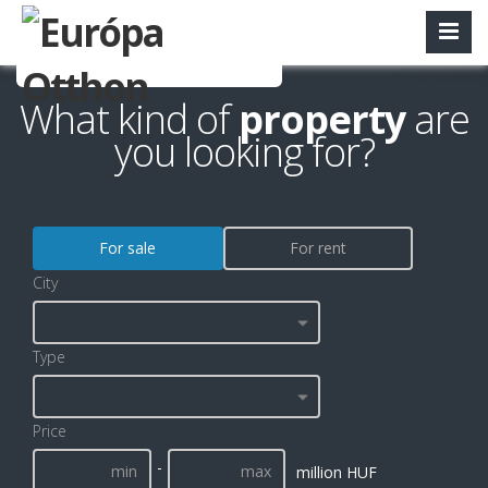
What kind of
property
are
you looking for?
For sale
For rent
City
Type
Price
-
million HUF