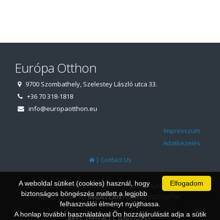
Európa Otthon
9700 Szombathely, Szelestey László utca 33.
+36 70 318-1818
info@europaotthon.eu
Impresszum
Adatkezelés
|
Contact Us
A weboldal sütiket (cookies) használ, hogy
Elfogadom
© 1997 - 2026 AZ INGATLANIRODA WEBOLDALÁT ÉS ÜGYVITELI
biztonságos böngészés mellett a legjobb
RENDSZERÉT AZ
INGATLAN
FORRÁS
BIZTOSÍTJA.
felhasználói élményt nyújthassa.
A honlap további használatával Ön hozzájárulását adja a sütik