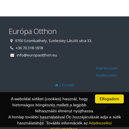
Európa Otthon
9700 Szombathely, Szelestey László utca 33.
+36 70 318-1818
info@europaotthon.eu
Impresszum
Adatkezelés
|
Kontakt
A weboldal sütiket (cookies) használ, hogy
Elfogadom
© 1997 - 2026 AZ INGATLANIRODA WEBOLDALÁT ÉS ÜGYVITELI
biztonságos böngészés mellett a legjobb
RENDSZERÉT AZ
INGATLAN
FORRÁS
BIZTOSÍTJA.
felhasználói élményt nyújthassa.
A honlap további használatával Ön hozzájárulását adja a sütik
használatához. További információk az
Adatkezelési