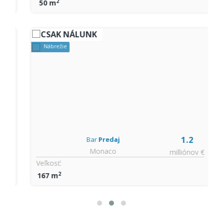
2
50 m
CSAK NÁLUNK
Nábrežie
0
1.2
Bar
Predaj
Monaco
€
milliónov €
Veľkosť:
2
167 m