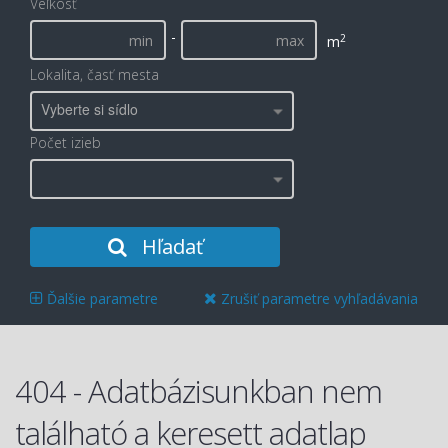
Veľkosť
-
2
m
Lokalita, časť mesta
Vyberte si sídlo
Počet izieb
Hľadať
Ďalšie parametre
Zrušiť parametre vyhľadávania
404 - Adatbázisunkban nem
található a keresett adatlap