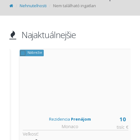
Nehnuteľnosti
Nem található ingatlan
Najaktuálnejšie
Nábrežie
10
Rezidencia
Prenájom
Monaco
t
tisíc €
Veľkosť: