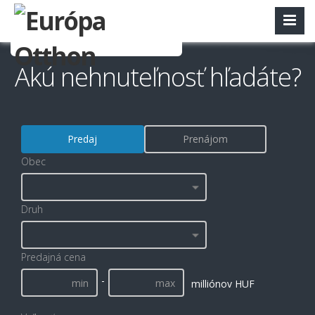
Akú nehnuteľnosť hľadáte?
Predaj
Prenájom
Obec
Druh
Predajná cena
-
milliónov HUF