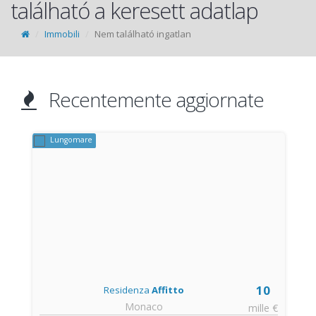
található a keresett adatlap
Immobili
Nem található ingatlan
Recentemente aggiornate
Lungomare
10
Residenza
Affitto
Monaco
t
mille €