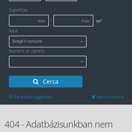
Superficie
-
2
m
Area
Scegli il comune
Numero di camere
Cerca
Parametri aggiuntivi
Nuova ricerca
404 - Adatbázisunkban nem