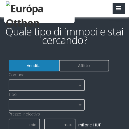
Quale tipo di immobile stai
cercando?
Vendita
Affitto
Comune
Tipo
Prezzo indicativo
-
milione HUF