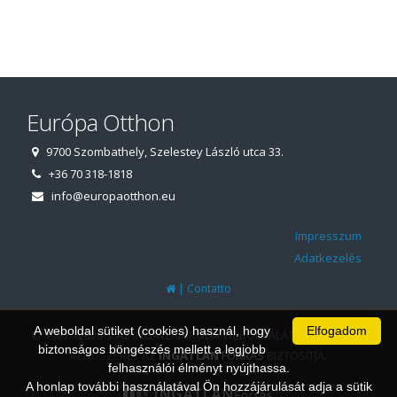
Európa Otthon
9700 Szombathely, Szelestey László utca 33.
+36 70 318-1818
info@europaotthon.eu
Impresszum
Adatkezelés
|
Contatto
A weboldal sütiket (cookies) használ, hogy
Elfogadom
© 1997 - 2026 AZ INGATLANIRODA WEBOLDALÁT ÉS ÜGYVITELI
biztonságos böngészés mellett a legjobb
RENDSZERÉT AZ
INGATLAN
FORRÁS
BIZTOSÍTJA.
felhasználói élményt nyújthassa.
A honlap további használatával Ön hozzájárulását adja a sütik