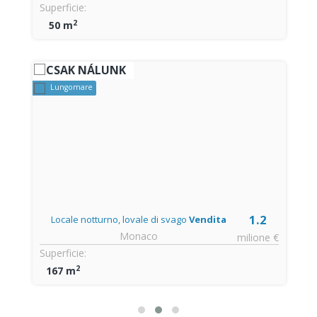
Superficie:
2
50 m
CSAK NÁLUNK
Lungomare
1.2
Locale notturno, lovale di svago
Vendita
Monaco
€
milione €
Superficie:
2
167 m