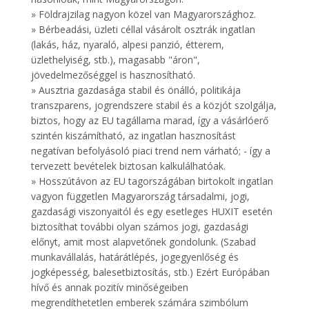
» Földrajzilag nagyon közel van Magyarországhoz.
» Bérbeadási, üzleti céllal vásárolt osztrák ingatlan
(lakás, ház, nyaraló, alpesi panzió, étterem,
üzlethelyiség, stb.), magasabb "áron",
jövedelmezőséggel is hasznosítható.
» Ausztria gazdasága stabil és önálló, politikája
transzparens, jogrendszere stabil és a közjót szolgálja,
biztos, hogy az EU tagállama marad, így a vásárlóerő
szintén kiszámítható, az ingatlan hasznosítást
negatívan befolyásoló piaci trend nem várható; - így a
tervezett bevételek biztosan kalkulálhatóak.
» Hosszútávon az EU tagországában birtokolt ingatlan
vagyon független Magyarország társadalmi, jogi,
gazdasági viszonyaitól és egy esetleges HUXIT esetén
biztosíthat további olyan számos jogi, gazdasági
előnyt, amit most alapvetőnek gondolunk. (Szabad
munkavállalás, határátlépés, jogegyenlőség és
jogképesség, balesetbiztosítás, stb.) Ezért Európában
hívő és annak pozitív minőségeiben
megrendíthetetlen emberek számára szimbólum