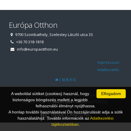
Európa Otthon
9700 Szombathely, Szelestey László utca 33.
+36 70 318-1818
info@europaotthon.eu
Impresszum
Adatkezelés
|
联系方式
A weboldal sütiket (cookies) használ, hogy
Elfogadom
© 1997 - 2026 AZ INGATLANIRODA WEBOLDALÁT ÉS ÜGYVITELI
biztonságos böngészés mellett a legjobb
RENDSZERÉT AZ
INGATLAN
FORRÁS
BIZTOSÍTJA.
felhasználói élményt nyújthassa.
A honlap további használatával Ön hozzájárulását adja a sütik
használatához. További információk az
Adatkezelési
tájékoztatóban
.