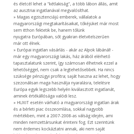
és életcél lehet a "kétlakiság", a több lábon állás, amit
az ausztriai ingatlanával megvalósíthat.
» Magas egzisztenciájú emberek, vállalatok a
magyarországi megtakarításaikat, tőkéjüket már most
sem itthon fektetik be, hanem tőlünk
nyugatra Európában, sőt gyakran életvitelszerűen
már ott élnek.
» Európai ingatlan vásárlás - akár az Alpok lábánál! -
már egy magyarországi lakás, ház árából elérhető
tapasztalatunk szerint, így számosan élhetnek ezzel a
lehetőséggel, nem csak a legtehetősebbek. Ha nincs
szüksége pénzügyi profitra; saját haszna az lehet, hogy
szezonálisan maga használja nyaralásra, telelésre
Európa egyik legszebb helyén kiválasztott ingatlanát,
aminek értékállósága valódi lesz.
» HUXIT esetén várható a magyarországi ingatlan árak
és a bérleti piac összeomlása, sokkal nagyobb
mértékben, mint a 2007-2008-as válság idején, ami
minden nemzettársunkat érinteni fog. Ezt szerintünk
nem érdemes kockáztatni annak, aki nem saját