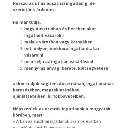
Hosszú az út az ausztriai ingatlanig, de
szerintünk érdemes.
Ha már tudja,
hogy Ausztriában és Bécsben akar
ingatlant vásárolni
melyik városban vagy környéken
mit, milyen, mekkora ingatlant akar
vásárolni
mi a célja az ingatlan vásárlással
mennyi az anyagi kerete, költségvetése
akkor tudjuk segíteni Ausztriában, ingatlanának
keresésében, megtekintésében,
ajánlattételben, birtokbavételben.
Népszerűek az osztrák ingatlanok a magyarok
körében, mert:
» Árban az ausztriai ingatlanok számos esetben
hasonlóak, mint Magyarországon.