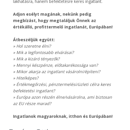
lakhatásra, hanem befektetésre keres ingatlant.
Adjon esélyt magának, nekünk pedig
megbízást, hogy megtaláljuk Önnek az
értékálló, profittermelő ingatlanát, Európában!
Átbeszéljük együtt:
» Hol szeretne élni?
» Mik a legfontosabb elvárásai?
» Mik a kizáró tényezők?
» Mennyi készpénze, előtakarékossága van?
» Mikor akarja az ingatlant vásárolni/építeni?
» Hitelképes?
» Értékmegőrzési, pénztermelési/üzleti célra keres
befektetési ingatlant?
» Európa azon részén élne/vásárolna, ami biztosan
az EU része marad?
Ingatlanok magyaroknak, itthon és Európában!