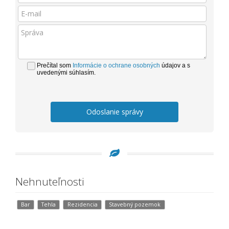
Prečítal som
Informácie o ochrane osobných
údajov a s
uvedenými súhlasím.
Odoslanie správy
Nehnuteľnosti
Bar
Tehla
Rezidencia
Stavebný pozemok