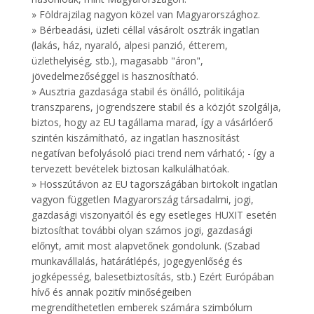
» Földrajzilag nagyon közel van Magyarországhoz.
» Bérbeadási, üzleti céllal vásárolt osztrák ingatlan
(lakás, ház, nyaraló, alpesi panzió, étterem,
üzlethelyiség, stb.), magasabb "áron",
jövedelmezőséggel is hasznosítható.
» Ausztria gazdasága stabil és önálló, politikája
transzparens, jogrendszere stabil és a közjót szolgálja,
biztos, hogy az EU tagállama marad, így a vásárlóerő
szintén kiszámítható, az ingatlan hasznosítást
negatívan befolyásoló piaci trend nem várható; - így a
tervezett bevételek biztosan kalkulálhatóak.
» Hosszútávon az EU tagországában birtokolt ingatlan
vagyon független Magyarország társadalmi, jogi,
gazdasági viszonyaitól és egy esetleges HUXIT esetén
biztosíthat további olyan számos jogi, gazdasági
előnyt, amit most alapvetőnek gondolunk. (Szabad
munkavállalás, határátlépés, jogegyenlőség és
jogképesség, balesetbiztosítás, stb.) Ezért Európában
hívő és annak pozitív minőségeiben
megrendíthetetlen emberek számára szimbólum