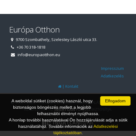
Európa Otthon
9700 Szombathely, Szelestey László utca 33.
+36 70 318-1818
info@europaotthon.eu
Impresszum
Adatkezelés
|
Kontakt
A weboldal sütiket (cookies) használ, hogy
Elfogadom
© 1997 - 2026 AZ INGATLANIRODA WEBOLDALÁT ÉS ÜGYVITELI
biztonságos böngészés mellett a legjobb
RENDSZERÉT AZ
INGATLAN
FORRÁS
BIZTOSÍTJA.
felhasználói élményt nyújthassa.
A honlap további használatával Ön hozzájárulását adja a sütik
használatához. További információk az
Adatkezelési
tájékoztatóban
.