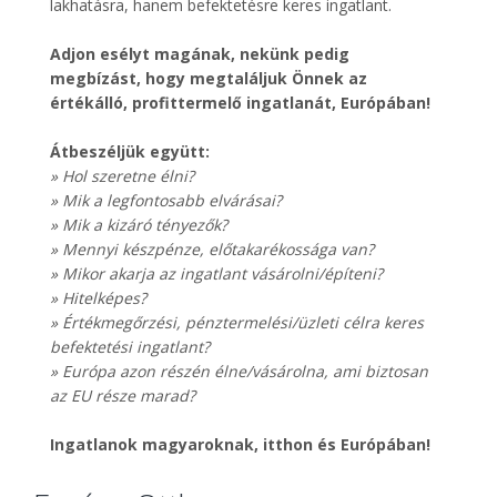
lakhatásra, hanem befektetésre keres ingatlant.
Adjon esélyt magának, nekünk pedig
megbízást, hogy megtaláljuk Önnek az
értékálló, profittermelő ingatlanát, Európában!
Átbeszéljük együtt:
» Hol szeretne élni?
» Mik a legfontosabb elvárásai?
» Mik a kizáró tényezők?
» Mennyi készpénze, előtakarékossága van?
» Mikor akarja az ingatlant vásárolni/építeni?
» Hitelképes?
» Értékmegőrzési, pénztermelési/üzleti célra keres
befektetési ingatlant?
» Európa azon részén élne/vásárolna, ami biztosan
az EU része marad?
Ingatlanok magyaroknak, itthon és Európában!