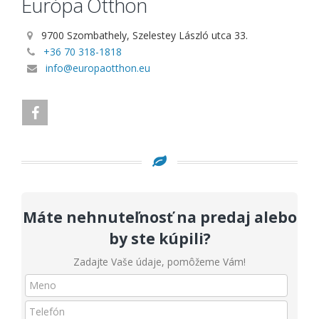
Európa Otthon
9700 Szombathely, Szelestey László utca 33.
+36 70 318-1818
info@europaotthon.eu
Máte nehnuteľnosť na predaj alebo
by ste kúpili?
Zadajte Vaše údaje, pomôžeme Vám!