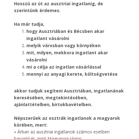
Hosszú az út az ausztriai ingatlanig, de
szerintünk érdemes.
Ha már tudja,
hogy Ausztriában és Bécsben akar
ingatlant vásárolni
melyik városban vagy környéken
mit, milyen, mekkora ingatlant akar
vásárolni
mi a célja az ingatlan vásárlással
mennyi az anyagi kerete, költségvetése
akkor tudjuk segíteni Ausztriában, ingatlanának
keresésében, megtekintésében,
ajánlattételben, birtokbavételben.
Népszerűek az osztrák ingatlanok a magyarok
körében, mert:
» Árban az ausztriai ingatlanok számos esetben
hasonlóak, mint Magyarországon.