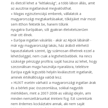
és életcél lehet a "kétlakiság", a több lábon állás, amit
az ausztriai ingatlanával megvalósíthat.
» Magas egzisztenciájú emberek, vállalatok a
magyarországi megtakarításaikat, tőkéjüket már most
sem itthon fektetik be, hanem tőlünk
nyugatra Európában, sőt gyakran életvitelszerűen
már ott élnek.
» Európai ingatlan vásárlás - akár az Alpok lábánál! -
már egy magyarországi lakás, ház árából elérhető
tapasztalatunk szerint, így számosan élhetnek ezzel a
lehetőséggel, nem csak a legtehetősebbek. Ha nincs
szüksége pénzügyi profitra; saját haszna az lehet, hogy
szezonálisan maga használja nyaralásra, telelésre
Európa egyik legszebb helyén kiválasztott ingatlanát,
aminek értékállósága valódi lesz.
» HUXIT esetén várható a magyarországi ingatlan árak
és a bérleti piac összeomlása, sokkal nagyobb
mértékben, mint a 2007-2008-as válság idején, ami
minden nemzettársunkat érinteni fog. Ezt szerintünk
nem érdemes kockáztatni annak, aki nem saját