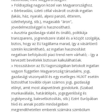
» Földrajzilag nagyon közel van Magyarországhoz.
» Bérbeadási, üzleti céllal vásárolt osztrák ingatlan
(lakás, ház, nyaraló, alpesi panzió, étterem,
üzlethelyiség, stb.), magasabb "áron",
jövedelmezőséggel is hasznosítható.
» Ausztria gazdasága stabil és önálló, politikája
transzparens, jogrendszere stabil és a közjót szolgálja,
biztos, hogy az EU tagállama marad, így a vásárlóerő
szintén kiszámítható, az ingatlan hasznosítást
negatívan befolyásoló piaci trend nem várható; - így a
tervezett bevételek biztosan kalkulálhatóak.
» Hosszútávon az EU tagországában birtokolt ingatlan
vagyon független Magyarország társadalmi, jogi,
gazdasági viszonyaitól és egy esetleges HUXIT esetén
biztosíthat további olyan számos jogi, gazdasági
előnyt, amit most alapvetőnek gondolunk. (Szabad
munkavállalás, határátlépés, jogegyenlőség és
jogképesség, balesetbiztosítás, stb.) Ezért Európában
hívő és annak pozitív minőségeiben
megrendíthetetlen emberek számára szimbólum