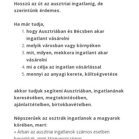
Hosszú az út az ausztriai ingatlanig, de
szerintünk érdemes.
Ha már tudja,
hogy Ausztriában és Bécsben akar
ingatlant vásárolni
melyik városban vagy környéken
mit, milyen, mekkora ingatlant akar
vásárolni
mi a célja az ingatlan vásárlással
mennyi az anyagi kerete, költségvetése
akkor tudjuk segíteni Ausztriában, ingatlanának
keresésében, megtekintésében,
ajánlattételben, birtokbavételben.
Népszerűek az osztrák ingatlanok a magyarok
körében, mert:
» Árban az ausztriai ingatlanok számos esetben
hasonlóak, mint Magyarországon.