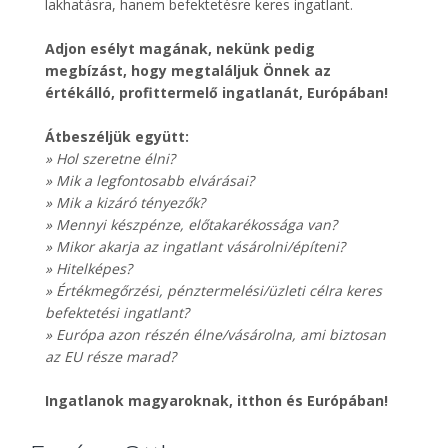
lakhatásra, hanem befektetésre keres ingatlant.
Adjon esélyt magának, nekünk pedig
megbízást, hogy megtaláljuk Önnek az
értékálló, profittermelő ingatlanát, Európában!
Átbeszéljük együtt:
» Hol szeretne élni?
» Mik a legfontosabb elvárásai?
» Mik a kizáró tényezők?
» Mennyi készpénze, előtakarékossága van?
» Mikor akarja az ingatlant vásárolni/építeni?
» Hitelképes?
» Értékmegőrzési, pénztermelési/üzleti célra keres
befektetési ingatlant?
» Európa azon részén élne/vásárolna, ami biztosan
az EU része marad?
Ingatlanok magyaroknak, itthon és Európában!