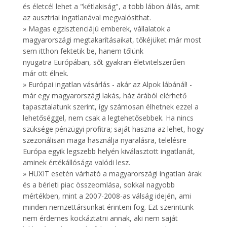
és életcél lehet a "kétlakiság", a több lábon állás, amit
az ausztriai ingatlanával megvalósíthat.
» Magas egzisztenciájú emberek, vállalatok a
magyarországi megtakarításaikat, tőkéjüket már most
sem itthon fektetik be, hanem tőlünk
nyugatra Európában, sőt gyakran életvitelszerűen
már ott élnek.
» Európai ingatlan vásárlás - akár az Alpok lábánál! -
már egy magyarországi lakás, ház árából elérhető
tapasztalatunk szerint, így számosan élhetnek ezzel a
lehetőséggel, nem csak a legtehetősebbek. Ha nincs
szüksége pénzügyi profitra; saját haszna az lehet, hogy
szezonálisan maga használja nyaralásra, telelésre
Európa egyik legszebb helyén kiválasztott ingatlanát,
aminek értékállósága valódi lesz.
» HUXIT esetén várható a magyarországi ingatlan árak
és a bérleti piac összeomlása, sokkal nagyobb
mértékben, mint a 2007-2008-as válság idején, ami
minden nemzettársunkat érinteni fog. Ezt szerintünk
nem érdemes kockáztatni annak, aki nem saját