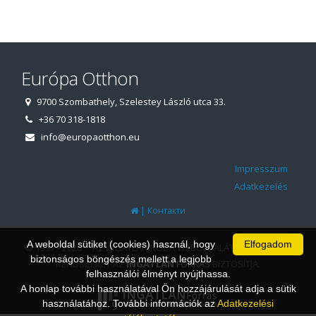
Európa Otthon
9700 Szombathely, Szelestey László utca 33.
+36 70 318-1818
info@europaotthon.eu
Impresszum
Adatkezelés
|
Контакти
A weboldal sütiket (cookies) használ, hogy
Elfogadom
© 1997 - 2026 AZ INGATLANIRODA WEBOLDALÁT ÉS ÜGYVITELI
biztonságos böngészés mellett a legjobb
RENDSZERÉT AZ
INGATLAN
FORRÁS
BIZTOSÍTJA.
felhasználói élményt nyújthassa.
A honlap további használatával Ön hozzájárulását adja a sütik
használatához. További információk az
Adatkezelési