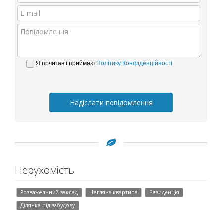
Я прчитав і приймаю
Політику Конфіденційності
Надіслати повідомлення
Нерухомість
Розважельний заклад
Цегляна квартира
Резиденція
Ділянка під забудову