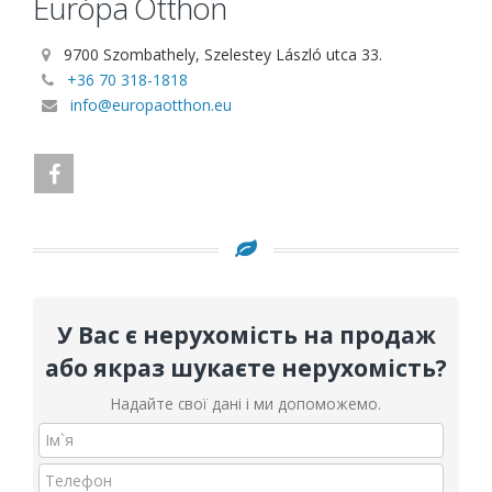
Európa Otthon
9700 Szombathely, Szelestey László utca 33.
+36 70 318-1818
info@europaotthon.eu
У Вас є нерухомість на продаж
або якраз шукаєте нерухомість?
Надайте свої дані і ми допоможемо.